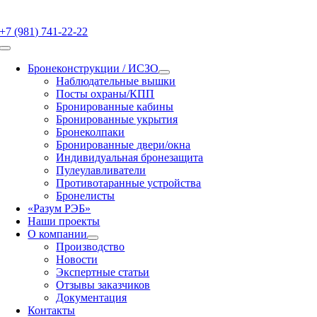
Skip
to
+7 (981) 741-22-22
content
Toggle
Navigation
Бронеконструкции / ИСЗО
Наблюдательные вышки
Посты охраны/КПП
Бронированные кабины
Бронированные укрытия
Бронеколпаки
Бронированные двери/окна
Индивидуальная бронезащита
Пулеулавливатели
Противотаранные устройства
Бронелисты
«Разум РЭБ»
Наши проекты
О компании
Производство
Новости
Экспертные статьи
Отзывы заказчиков
Документация
Контакты