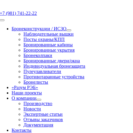
Skip
to
+7 (981) 741-22-22
content
Toggle
Navigation
Бронеконструкции / ИСЗО
Наблюдательные вышки
Посты охраны/КПП
Бронированные кабины
Бронированные укрытия
Бронеколпаки
Бронированные двери/окна
Индивидуальная бронезащита
Пулеулавливатели
Противотаранные устройства
Бронелисты
«Разум РЭБ»
Наши проекты
О компании
Производство
Новости
Экспертные статьи
Отзывы заказчиков
Документация
Контакты