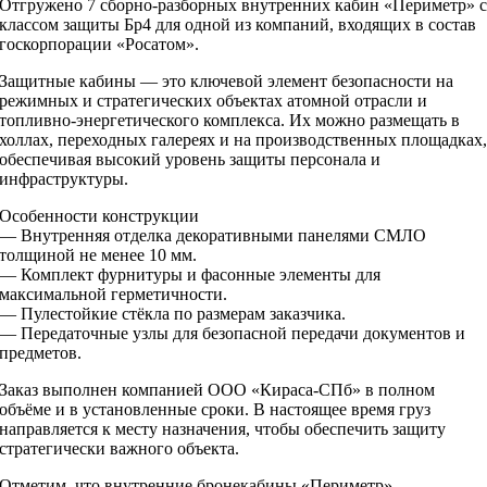
Отгружено 7 сборно-разборных внутренних кабин «Периметр» 
классом защиты Бр4 для одной из компаний, входящих в состав
госкорпорации «Росатом».
Защитные кабины — это ключевой элемент безопасности на
режимных и стратегических объектах атомной отрасли и
топливно-энергетического комплекса. Их можно размещать в
холлах, переходных галереях и на производственных площадках
обеспечивая высокий уровень защиты персонала и
инфраструктуры.
Особенности конструкции
— Внутренняя отделка декоративными панелями СМЛО
толщиной не менее 10 мм.
— Комплект фурнитуры и фасонные элементы для
максимальной герметичности.
— Пулестойкие стёкла по размерам заказчика.
— Передаточные узлы для безопасной передачи документов и
предметов.
Заказ выполнен компанией ООО «Кираса-СПб» в полном
объёме и в установленные сроки. В настоящее время груз
направляется к месту назначения, чтобы обеспечить защиту
стратегически важного объекта.
Отметим, что внутренние бронекабины «Периметр»