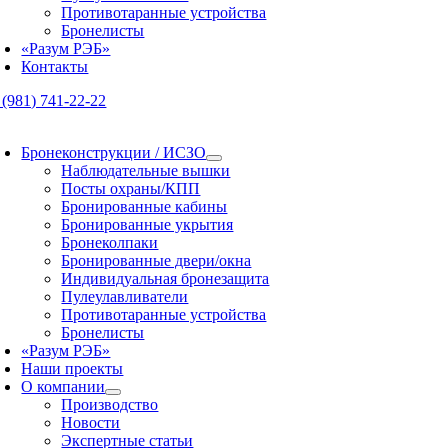
Противотаранные устройства
Бронелисты
«Разум РЭБ»
Контакты
 (981) 741-22-22
oggle
avigation
Бронеконструкции / ИСЗО
Наблюдательные вышки
Посты охраны/КПП
Бронированные кабины
Бронированные укрытия
Бронеколпаки
Бронированные двери/окна
Индивидуальная бронезащита
Пулеулавливатели
Противотаранные устройства
Бронелисты
«Разум РЭБ»
Наши проекты
О компании
Производство
Новости
Экспертные статьи