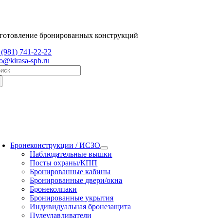
Skip
to
content
готовление бронированных конструкций
 (981) 741-22-22
fo@kirasa-spb.ru
arch
:
oggle
avigation
Бронеконструкции / ИСЗО
Наблюдательные вышки
Посты охраны/КПП
Бронированные кабины
Бронированные двери/окна
Бронеколпаки
Бронированные укрытия
Индивидуальная бронезащита
Пулеулавливатели